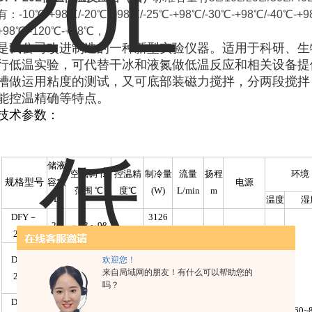
有：-10℃-+98℃/-20℃-+98℃/-25℃-+98℃/-30℃-+98℃/-40℃-+9
+98℃/-120℃-+98℃，
是我公司改进制造的一种新型实验仪器。适用于科研、生
行低温实验，可代替干冰和液氮做低温反应和相关设备提
槽做运用粘度的测试，又可底部装磁力搅拌，分两段搅拌
能控温精确等特点。
技术参数：
储液
空载调节
控温精
制冷量
流量
扬程
环境
规格型号
容积
电源
范围 ℃
度℃
(W)
L/min
m
L
温度
湿
DFY－
3126
20
－23～98
20/20
－950
3237
DFY－
欢迎您！
20
－32～98
－
来自局域网的朋友！有什么可以帮助您的
20/30
1023
吗？
DFY－
3635
220V
20
－40～98
35
（60~