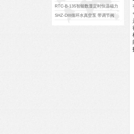
S485通讯端口
RTC-B-135智能数显定时恒温磁力
搅拌器
SHZ-DIII循环水真空泵 带调节阀
可调真空度