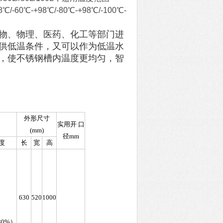
8℃/-60℃-+98℃/-80℃-+98℃/-100℃-
物、物理、医药、化工等部门进
供低温条件，又可以作为低温水
，使不锈钢槽内温度更均匀，智
外形尺寸
实用开 口
(mm)
径mm
度
长
宽
高
630
520
1000
80%）