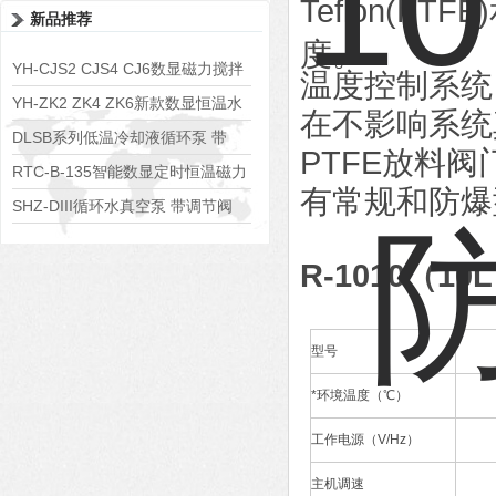
Teflon(PTFE)
新品推荐
度。
YH-CJS2 CJS4 CJ6数显磁力搅拌
温度控制系统
水浴锅
YH-ZK2 ZK4 ZK6新款数显恒温水
在不影响系统
浴锅
DLSB系列低温冷却液循环泵 带
PTFE
放料阀
S485通讯端口
RTC-B-135智能数显定时恒温磁力
有常规和防爆
搅拌器
SHZ-DIII循环水真空泵 带调节阀
可调真空度
R-1010（
型号
*环境温度（℃）
工作电源（V/Hz）
主机调速