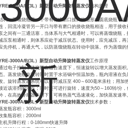
YRE-3000A/B(3L）新型自动升降旋转蒸发仪
结构原理
结构：蒸馏烧瓶是一个带有标准磨口接口的茄形或圆底烧瓶，通
连，回流冷凝管另一开口与带有磨口的接收烧瓶相连，用于接收
泵之间有一三通活塞，当体系与大气相通时，可以将蒸馏烧瓶，
减压泵相通时，则体系应处于减压状态。使用时，应先减压，再
应先停机，再通大气，以防蒸馏烧瓶在转动中脱落。作为蒸馏的
YRE-3000A/B(3L）新型自动升降旋转蒸发仪
工作原理
通过电子控制，使烧瓶在适合速度下，恒速旋转以增大蒸发面积
态。蒸发烧瓶在旋转同时置于水浴锅中恒温加热，瓶内溶液在负
发。旋转蒸发器系统可以密封减压至 400～600毫米汞柱；用
接近该溶剂的沸点；同时还可进行旋转，速度为50～160转/分
外，在高效冷却器作用下，可将热蒸气迅速液化，加快蒸发速率
YRE-3000A/B(3L）新型自动升降旋转蒸发仪
技术参数：
蒸发瓶容积：3000ml
收集瓶容积：2000ml
主机升降行程：0-180mm快速升降