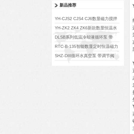
新品推荐
YH-CJS2 CJS4 CJ6数显磁力搅拌
水浴锅
YH-ZK2 ZK4 ZK6新款数显恒温水
浴锅
DLSB系列低温冷却液循环泵 带
S485通讯端口
RTC-B-135智能数显定时恒温磁力
搅拌器
SHZ-DIII循环水真空泵 带调节阀
可调真空度