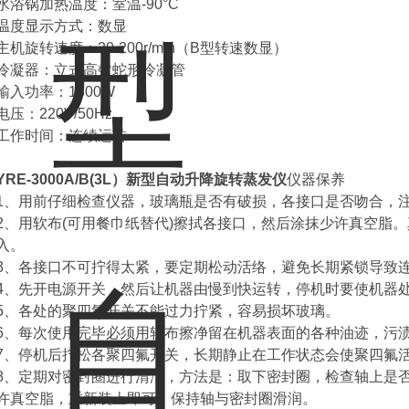
水浴锅加热温度：室温-90°C
温度显示方式：数显
主机旋转速度：20-200r/min（B型转速数显）
冷凝器：立式高效蛇形冷凝管
输入功率：1800W
电压：220V/50Hz
工作时间：连续运转
YRE-3000A/B(3L）新型自动升降旋转蒸发仪
仪器保养
1、用前仔细检查仪器，玻璃瓶是否有破损，各接口是否吻合，
2、用软布(可用餐巾纸替代)擦拭各接口，然后涂抹少许真空脂
入。
3、各接口不可拧得太紧，要定期松动活络，避免长期紧锁导致
4、先开电源开关，然后让机器由慢到快运转，停机时要使机器
5、各处的聚四氟开关不能过力拧紧，容易损坏玻璃。
6、每次使用完毕必须用软布擦净留在机器表面的各种油迹，污
7、停机后拧松各聚四氟开关，长期静止在工作状态会使聚四氟
8、定期对密封圈进行清洁，方法是：取下密封圈，检查轴上是
许真空脂，重新装上即可，保持轴与密封圈滑润。