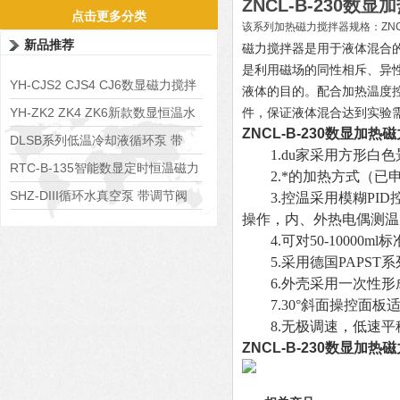
ZNCL-B-230数
点击更多分类
该系列加热磁力搅拌器规格：ZNCL-B-
新品推荐
磁力搅拌器是用于液体混合
是利用磁场的同性相斥、异
YH-CJS2 CJS4 CJ6数显磁力搅拌
液体的目的。配合加热温度
水浴锅
YH-ZK2 ZK4 ZK6新款数显恒温水
件，保证液体混合达到实验
ZNCL-B-230数显加热
浴锅
DLSB系列低温冷却液循环泵 带
1.du家采用方形
白色
S485通讯端口
RTC-B-135智能数显定时恒温磁力
2.*的加热方式（已申请
搅拌器
SHZ-DIII循环水真空泵 带调节阀
3.控温采用模糊PID
操作，内、外热电偶测温，
可调真空度
4.可对50-10000
5.采用德国PAPST
6.外壳采用一次性形
7.30°斜面操控面板
8.无极调速，低速平
ZNCL-B-230数显加热