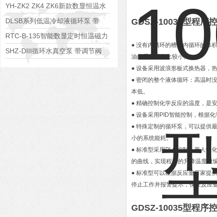
水浴锅
YH-ZK2 ZK4 ZK6新款数显恒温水
浴锅
DLSB系列低温冷却液循环泵 带
GDSZ-10035型
S485通讯端口
RTC-B-135智能数显定时恒温磁力
● 没有内循环的槽，内循环的体
搅拌器
SHZ-DIII循环水真空泵 带调节阀
油的需求量也比较小。
可调真空度
● 设备采用波浪形板式换热器，
● 密闭的整个液体循环：高温时
本低。
● 精确控制化学反应的温度，是
● 设备采用PID智能控制，根
● 特殊定制的循环泵，可以提供
小的系统能耗。
● 标准型采用PLC控制，更人
的曲线，实现程序的升降温度段
● 标准型可以根据反应釜厂家提
停止工作并报警提示，保证反应
GDSZ-10035型