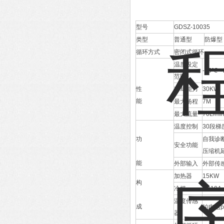
型号
GDSZ-10035
类型
普通型
防爆型
循环方式
密闭式循环
温度设定
-35℃-
范围
性
冷却能力
30KW
能
最大扬程
7M
最大流量
70L/mi
温度控制
30段梯
功
自我诊
安全功能
压缩机
能
外部输入
外部传
加热器
15KW
构
冷媒
R410A
温度传感
成
铂电阻pt
器