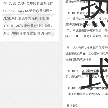
是我公司研制开发的一种新型磁
YH-CJS2 CJS4 CJ6数显磁力搅拌
水浴锅
YH-ZK2 ZK4 ZK6新款数显恒温水
DF-101系列集热式恒温加热磁
浴锅
DLSB系列低温冷却液循环泵 带
一、采用集热式加热法，被加热
应球型烧瓶进行加热反应。
S485通讯端口
RTC-B-135智能数显定时恒温磁力
二、本机主要部件选材优良，电机
搅拌器
SHZ-DIII循环水真空泵 带调节阀
阻＞1000，干烧时安全可靠。
可调真空度
三、结构合理，集热锅用优质不
机主要优点所在，加热部分与电
容量的集热式搅拌器。
DF-101S一体式
集热式磁力搅拌
定，自动恒温，使用更加方便、
DF-101S分体式
集热式磁力搅拌
一半可以用来做磁力搅拌器（不
技术参数