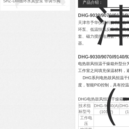
搅拌器
SHZ-DIII循环水真空泵 带调节阀
产品介绍：
可调真空度
DHG-9030/9070//
天津市予华仪器科技有限公
环泵、低温恒温反应槽、高
套、磁力搅拌电热套、紫外
器。
DHG-9030/9070//
电热鼓风恒温干燥箱
外型分
工作室之间填充保温材料，
DHG
系列电热鼓风恒温干
PID
度，智能
控制，具有控温
DHG电热鼓风恒温干燥箱技
技术指
DHG-9030(A)
DHG-
标型号
(101-2)
(
工作电
压