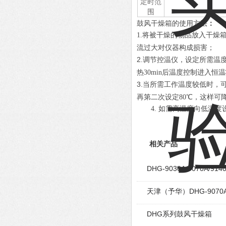
定时范
围
鼓风干燥箱的使用方法
：
1.
将被干燥的物品放入干燥
流过大对仪器构成损害；
2.
调节控温仪，设定所需温
热30min后温度控制进入
3.
当所需工作温度较低时，可
再第二次设定80℃，这样可
4.
如需高温度向低温度
相关产品
DHG-9030A/9070A/
天津（予华）DHG-907
DHG系列鼓风干燥箱