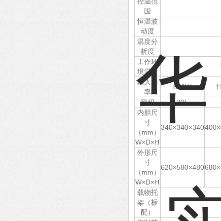
控温范
围
恒温波
动度
温度分
析度
工作环
境温度
输入功
850W
1
率
容积
30L
内胆尺
寸
340×340×340
400×
（mm）
W×D×H
外形尺
寸
620×580×480
680×
（mm）
W×D×H
载物托
架（标
配）