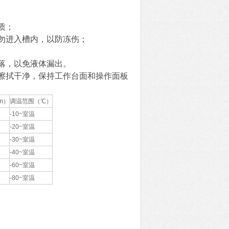
质；
勿进入槽内，以防冻伤；
落，以免液体漏出。
擦拭干净，保持工作台面和操作面板
m）
调温范围（℃）
-10~室温
-20~室温
-30~室温
-40~室温
-60~室温
-80~室温