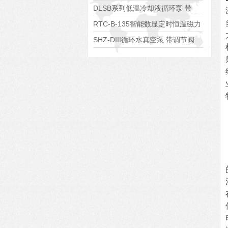
浴锅
DLSB系列低温冷却液循环泵 带
S485通讯端口
RTC-B-135智能数显定时恒温磁力
搅拌器
SHZ-DIII循环水真空泵 带调节阀
可调真空度