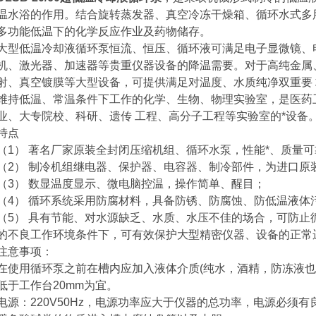
温水浴的作用。结合旋转蒸发器、真空冷冻干燥箱、循环水式多
多功能低温下的化学反应作业及药物储存。
大型低温冷却液循环泵恒流、恒压、循环液可满足电子显微镜、
机、激光器、加速器等贵重仪器设备的降温需要。对于高纯金属
射、真空镀膜等大型设备，可提供满足对温度、水质纯净双重要
维持低温、常温条件下工作的化学、生物、物理实验室，是医药
业、大专院校、科研、遗传 工程、高分子工程等实验室的*设备
特点
（1） 著名厂家原装全封闭压缩机组、循环水泵，性能*、质量可
（2） 制冷机组继电器、保护器、电容器、制冷部件，为进口原
（3） 数显温度显示、微电脑控温，操作简单、醒目；
（4） 循环系统采用防腐材料，具备防锈、防腐蚀、防低温液体
（5） 具有节能、对水源缺乏、水质、水压不佳的场合，可防止
的不良工作环境条件下，可有效保护大型精密仪器、设备的正常
注意事项：
在使用循环泵之前在槽内应加入液体介质(纯水，酒精，防冻液也
低于工作台20mm为宜。
电源：220V50Hz，电源功率应大于仪器的总功率，电源必须有良