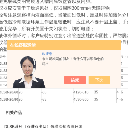
避免酸碱类的物质进入槽内腐蚀盘管以及内胆。
仪器应安置于干燥通风处，仪器周围300mm内无障碍物；
经常注意观察槽内液面高低，当液面过低时，应及时添加液体介
当低温冷却液循环泵工作温度较低时，应注意不要开启上盖，手
使用完毕，所有开关置于关闭状态，切断电源；
液体外循环时，客户应特别注意引出管连接处的牢固性，严防脱
仪器应做好经常性清洁工作，长久不用，清空槽内的介质，并且
的整洁。
欢迎您！
型号
储液容积（L）
空载zui低温度（℃）
制冷量（W）
流量（L/min）
扬程（
来自局域网的朋友！有什么可以帮助您的
DLSB-20/10
20
-10
1825-820
35
4~6
吗？
35
4~6
DLSB-20/20
20
-23
3126-950
35
4~6
DLSB-20/30
20
-32
3237-1023
35
4~6
DLSB-20/40
20
-40
3635-980
35
4~6
DLSB-20/60
20
-63
4120-510
35
4~6
DLSB-20/80
20
-83
4530-360
相关产品
DLSB系列（双进双出型）低温冷却液循环泵