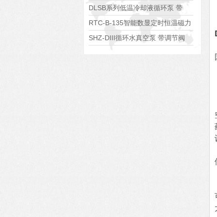
浴锅
DLSB系列低温冷却液循环泵 带
S485通讯端口
RTC-B-135智能数显定时恒温磁力
搅拌器
SHZ-DIII循环水真空泵 带调节阀
可调真空度