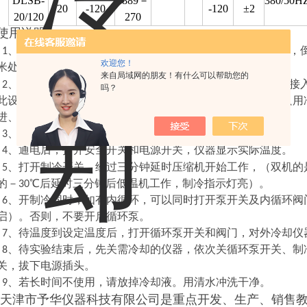
DLSB-
4889－
380/50H
20
-120
-120
±2
20/120
270
使用说明
10L低温冷却液循环泵
1、打开
水箱盖，根据需要的恒温要求，
欢迎您！
米处）。
来自局域网的朋友！有什么可以帮助您的
10L低温冷却液循环泵
2、
把冷却循环泵按图一的一般方法，接
吗？
此设备进、出液口与实验仪器的出、进液口对应连接好。若只用
进、出液口连接起来即可。
3、将电源插头妥善插入的独立插座上。
4、通电后，打开安全开关和电源开关，仪器显示实际温度。
5、打开制冷开关，经过三分钟延时压缩机开始工作，（双机的
的－30℃后延时三分钟后低温机工作，制冷指示灯亮）。
6、开制冷同时，如有内循环，可以同时打开泵开关及内循环阀
启）。否则，不要开启循环泵。
7、待温度到设定温度后，打开循环泵开关和阀门，对外冷却仪
8、待实验结束后，先关需冷却的仪器，依次关循环泵开关、制冷
关，拔下电源插头。
9、若长时间不使用，请放掉冷却液。用清水冲洗干净。
天津市予华仪器科技有限公司
是重点开发、生产、销售