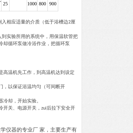
Z
25
1000
800
900
倒入相应适量的介质（低于浴槽边2厘
入到实验所用的系统中，用保温软管把
冷却循环泵做冷浴作业，把循环泵
达到
是高温机先工作，到高温机
设定
门，以保证浴温均匀（可间断开
器冷却，开始实验。
开关、电源开关，zui后拉下安全开
教学仪器的专业厂
家，主要生产有