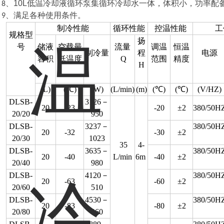
10L低温冷却液循环泵
8、
集循环冷却水一体，体积小，功率配
9、满足各种使用条件。
制冷性能
循环性能
控温性能
工
规格型
扬
号
储液
空载最
流量
调温
恒温
制冷量
程
电源
容积
低温度
Q
范围
精度
H
(L)
(℃)
(W)
(L/min)
(m)
(℃)
(℃)
(V/HZ)
DLSB-
3126－
20
-23
-20
±2
380/50H
20/20
950
DLSB-
3237－
380/50H
20
-32
-30
±2
20/30
1023
35
4-
DLSB-
3635－
380/50H
20
-40
L/min
6m
-40
±2
20/40
980
DLSB-
4120－
380/50H
20
-63
-60
±2
20/60
510
DLSB-
4530－
380/50H
20
-83
-80
±2
20/80
360