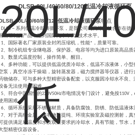
DLSB-20L/40/60/80/120低温冷却液循环泵
DLSB-20L/40/60/80/120低温冷却液循环泵
特点
DLSB－系列低温冷却液循环泵，是我公司与高等院校合作在德
国情研制的产品，达到国际九十年代*技术水平。
1、国际著名厂家原装全封闭压缩机，性能*，质量可靠。
2、制冷机组专业继电器、保护器、电容等均为进口原装高品质
3、数显式温度控制，操作简单、醒目。
4、多种功能，可以提供低温优质冷却水，低温不冻液体，小型
空泵，真空冷冻干燥箱，旋转蒸发器，磁力搅拌器等仪器，进行
药物储存。可与多种大型精密设备配套，以克服因冷却水不良、
设备无法使用的困难。
5、符合中国国情的220V50Hz市电情况专门设计，避免按110V
使用困难。
6、循环系统采用不锈钢材质，具备防腐蚀、防锈、防低温液体
7、对于高纯金属、稀有物质提纯、环境实验室及磁控测射，真
可提供满足对温度和水质双重要求的冷却水，具有节能，节水，
大型精密仪器设备。