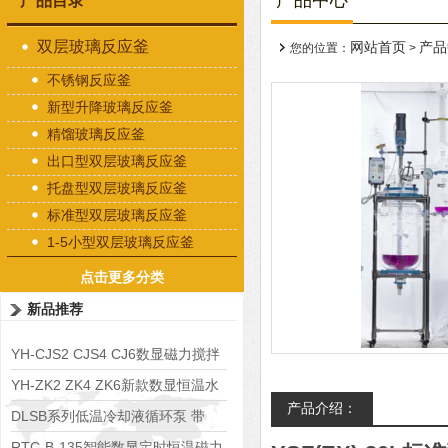
产品中心
产品目录
双层玻璃反应釜
网站首页
产品
您的位置：
>
不锈钢反应釜
新型升降玻璃反应釜
精馏玻璃反应釜
出口型双层玻璃反应釜
托盘型双层玻璃反应釜
标准型双层玻璃反应釜
1-5小型双层玻璃反应釜
点击更多分类
新品推荐
YH-CJS2 CJS4 CJ6数显磁力搅拌
水浴锅
YH-ZK2 ZK4 ZK6新款数显恒温水
产品介绍：
浴锅
DLSB系列低温冷却液循环泵 带
S485通讯端口
RTC-B-135智能数显定时恒温磁力