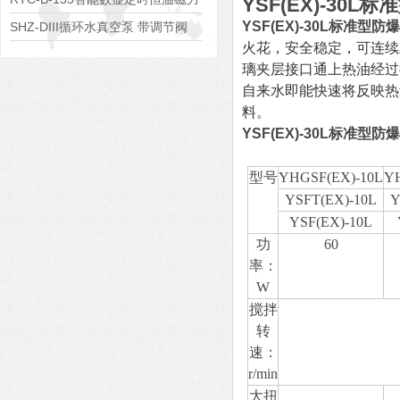
YSF(EX)-30
搅拌器
YSF(EX)-30L标准型
SHZ-DIII循环水真空泵 带调节阀
火花，安全稳定，可连续
可调真空度
璃夹层接口通上热油经过
自来水即能快速将反映热
料。
YSF(EX)-30L标准型
型号
YHGSF(EX)-10L
Y
YSFT(EX)-10L
Y
YSF(EX)-10L
功
60
率：
W
搅拌
转
速：
r/min
大扭