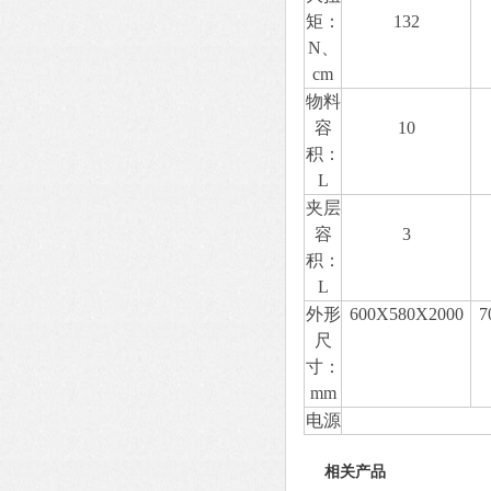
矩：
132
N、
cm
物料
容
10
积：
L
夹层
容
3
积：
L
外形
600X580X2000
7
尺
寸：
mm
电源
相关产品