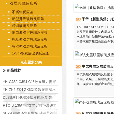
双层玻璃反应釜
不锈钢反应釜
新型升降玻璃反应釜
予华（新型防爆）托
精馏玻璃反应釜
YSF-10L/20L/30L
为双层玻璃设计，内层放入
出口型双层玻璃反应釜
水或热油）做循环加热或冷
托盘型双层玻璃反应釜
用要求在常压或负压条件下
标准型双层玻璃反应釜
厂、生物制药和新材料合成
1-5小型双层玻璃反应釜
点击更多分类
中试夹层双层玻璃反
新品推荐
中试夹层双层玻璃反应釜予华
单层、双层、三层玻璃夹套
YH-CJS2 CJS4 CJ6数显磁力搅拌
择，实验室玻璃反应釜我们
水浴锅
YH-ZK2 ZK4 ZK6新款数显恒温水
浴锅
DLSB系列低温冷却液循环泵 带
S485通讯端口
RTC-B-135智能数显定时恒温磁力
搅拌器
SHZ-DIII循环水真空泵 带调节阀
购买双层玻璃反应釜