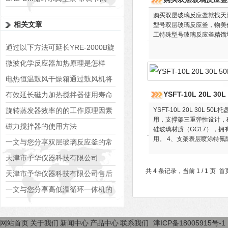
可调真空度
购买双层玻璃反应釜就找天
相关文章
型号双层玻璃反应釜，物美
工特殊型号玻璃反应釜精馏
通过以下方法可延长YRE-2000B旋
转蒸发仪的使用寿命
微波化学反应器加热原理是怎样
的？
电热恒温鼓风干燥箱通过鼓风机将
热空气强制对流
YSFT-10L 20L
有效延长磁力加热搅拌器使用寿命
的途径
旋转蒸发器效率的的工作原理因素
YSFT-10L 20L 30
用，支撑架三重弹性设计，
磁力搅拌器的使用方法
硅玻璃材质（GG17），拥
用。 4、支架表层喷涂特
一文与您分享双层玻璃反应釜的常
见问题相应解决方法
天津市予华仪器科技有限公司
共 4 条记录，当前 1 / 1 
天津市予华仪器科技有限公司售后
服务承诺书
一文与您分享高低温循环一体机的
操作步骤
网站首页
关于我们
新闻中心
产品中心
联系我们
津ICP备18005915号-1