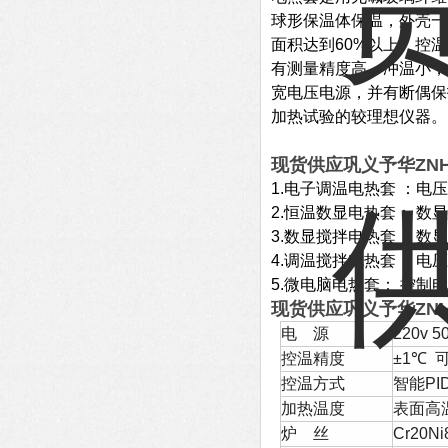
球形保温体保温，外壳一
面积达到60%以上。控
有测量精度高，冲温小，
宽电压电源，并有断偶保
加热试验的较理想仪器。
现货供应巩义予华ZN
1.电子调温电热套 ：电
2.恒温数显电热套：
数显
3.数显搅拌电热套： 
4.调温搅拌电热套： 
5.微电脑电热套： 控
现货供应巩义予华ZN
电
源
220v 5
控温精度
±1℃
控温方式
智能PI
加热温度
表面高
炉
丝
Cr20Ni