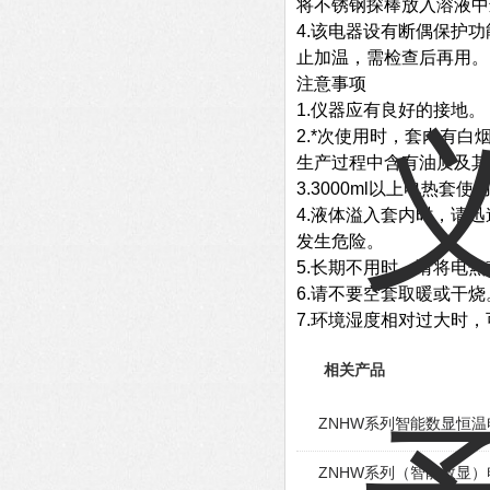
将不锈钢探棒放入溶液中
4.该电器设有断偶保护功
止加温，需检查后再用。
注意事项
1.仪器应有良好的接地。
2.*次使用时，套内有
生产过程中含有油质及其
3.3000ml以上电热
4.液体溢入套内时，请
发生危险。
5.长期不用时，请将电
6.请不要空套取暖或干烧
7.环境湿度相对过大时
相关产品
ZNHW系列智能数显恒
ZNHW系列（智能数显