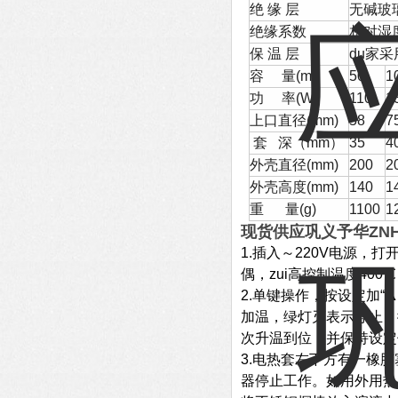
绝
缘
层
无碱玻
绝缘系数
相对湿度
保
温
层
du家
容
量
(ml)
50
1
功
率
(W)
110
1
上口直径(mm)
58
7
套
深（
mm
）
35
4
外壳直径(mm)
200
2
外壳高度(mm)
140
1
重
量
(g)
1100
1
现货供应巩义予华ZN
1.插入～220V电源，打
偶
，zui高控制温度40
2.单键操作，按设定加“
加温，绿灯灭表示停止，
次升温到位，并保持设定
3.电热套左下方有一橡
器停止工作。如用外用热