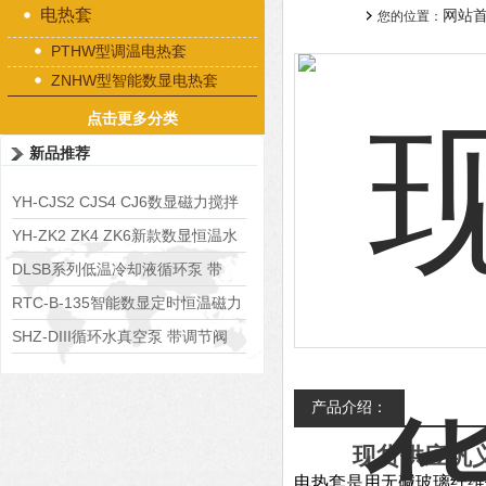
电热套
网站
您的位置：
PTHW型调温电热套
ZNHW型智能数显电热套
点击更多分类
新品推荐
YH-CJS2 CJS4 CJ6数显磁力搅拌
水浴锅
YH-ZK2 ZK4 ZK6新款数显恒温水
浴锅
DLSB系列低温冷却液循环泵 带
S485通讯端口
RTC-B-135智能数显定时恒温磁力
搅拌器
SHZ-DIII循环水真空泵 带调节阀
可调真空度
产品介绍：
现货供应巩义予
电热套是用无碱玻璃纤维