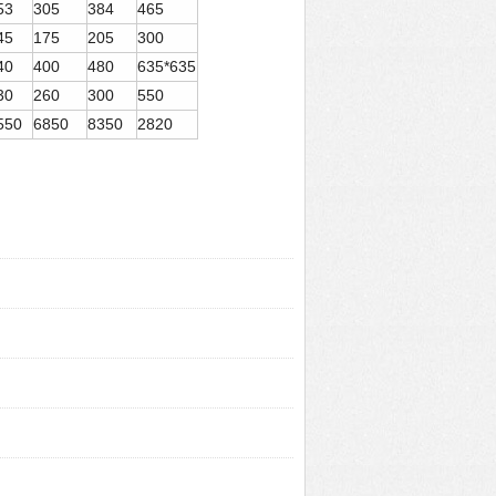
53
305
384
465
45
175
205
300
40
400
480
635*635
30
260
300
550
550
6850
8350
2820