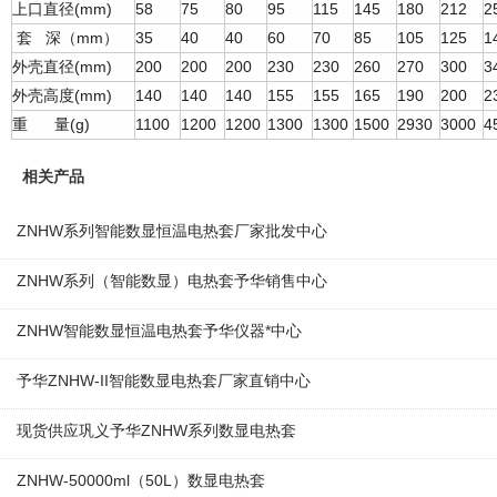
(mm)
58
75
80
95
115
145
180
212
2
上口直径
mm
35
40
40
60
70
85
105
125
1
套
深（
）
(mm)
200
200
200
230
230
260
270
300
3
外壳直径
(mm)
140
140
140
155
155
165
190
200
2
外壳高度
(g)
1100
1200
1200
1300
1300
1500
2930
3000
4
重
量
相关产品
ZNHW系列智能数显恒温电热套厂家批发中心
ZNHW系列（智能数显）电热套予华销售中心
ZNHW智能数显恒温电热套予华仪器*中心
予华ZNHW-II智能数显电热套厂家直销中心
现货供应巩义予华ZNHW系列数显电热套
ZNHW-50000ml（50L）数显电热套