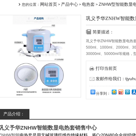
网站首页
产品中心
电热套
ZNHW型智能数显
您的位置：
>
>
>
巩义予华ZNHW智能
简要描述：
巩义予华ZNHW智能数显电热套销
500ml、1000ml、2000ml、3
30000ml、50000ml等规
打印当前页
发邮件给我们：tjyuhua
分享到：
产品介绍：
巩义予华ZNHW智能数显电热套销售中心
ZNHW
Cr20Ni80
智能
电热套是用无碱玻璃纤维作绝缘材料，将
合金丝经绕