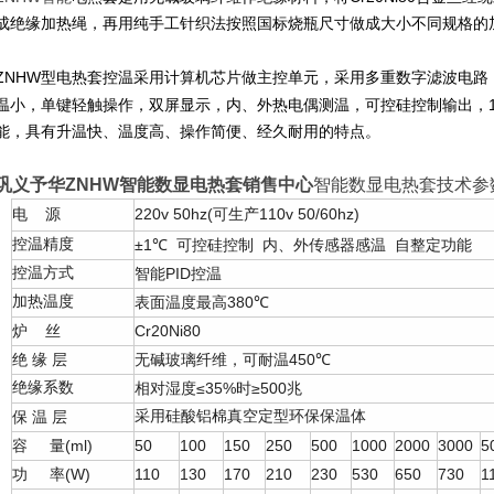
成绝缘加热绳，再用纯手工针织法按照国标烧瓶尺寸做成大小不同规格的
ZNHW
型电热套控温采用计算机芯片做主控单元，采用多重数字滤波电路
温小，单键轻触操作，双屏显示，内、外热电偶测温，可控硅控制输出，
能，具有升温快、温度高、操作简便、经久耐用的特点。
巩义予华ZNHW智能数显电热套销售中心
智能数显电热套技术参
220v 50hz(
110v 50/60hz)
电
源
可生产
控温精度
±1
℃
可控硅控制
内、外传感器感温
自整定功能
控温方式
PID
智能
控温
加热温度
380
表面温度最高
℃
Cr20Ni80
炉
丝
450
绝
缘
层
无碱玻璃纤维，可耐温
℃
绝缘系数
≤35%
≥500
相对湿度
时
兆
采用硅酸铝棉真空定型环保保温体
保
温
层
(ml)
50
100
150
250
500
1000
2000
3000
5
容
量
(W)
110
130
170
210
230
530
650
730
1
功
率