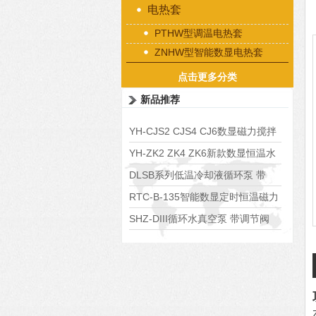
电热套
PTHW型调温电热套
ZNHW型智能数显电热套
点击更多分类
新品推荐
YH-CJS2 CJS4 CJ6数显磁力搅拌
水浴锅
YH-ZK2 ZK4 ZK6新款数显恒温水
浴锅
DLSB系列低温冷却液循环泵 带
S485通讯端口
RTC-B-135智能数显定时恒温磁力
搅拌器
SHZ-DIII循环水真空泵 带调节阀
可调真空度