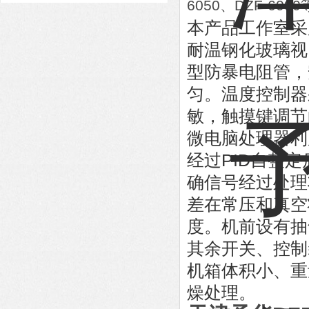
可调真空度
6050、DZF-
本产品工作室采
耐温钢化玻璃视
型防暴电阻管，
匀。温度控制器
敏，触摸键调节
微电脑处理器利
经过PID自整
确信号经过处理
差在常压和真空
度。机前设有抽
其余开关、控制
机箱体积小、重
燥处理。