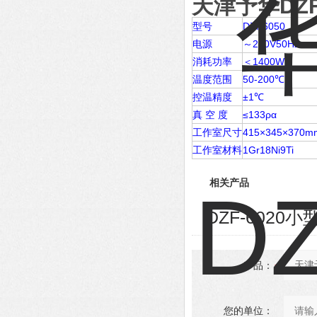
天津予华DZF
型号
DZF6050
电源
～220V50Hz
消耗功率
＜1400W
温度范围
50-200℃
控温精度
±1℃
真 空 度
≤133ρα
工作室尺寸
415×345×370m
工作室材料
1Gr18Ni9Ti
相关产品
DZF-602
产品：
您的单位：