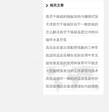
可调真空度
相关文章
真空干燥箱的隔板加热与捆绑式加
热说明
天津真空干燥箱区别于一般烘箱的
不同之处
怎么解决真空干燥箱温度过冲的问
题
循环水真空泵
高压反应釜出现黏壁现象的三种常
见原因解析
低温恒温反应槽在实际应用中常见
问题相应的解决方案
旋转蒸发器的使用和保养可不能含
糊，这些知识点要牢记！
大型旋转蒸发仪的工作原理与技术
参数
高低温循环一体机的温度该如何控
制
双层玻璃反应釜使用须知与故障排
除