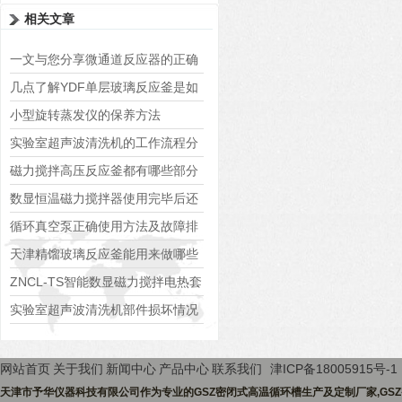
可调真空度
相关文章
一文与您分享微通道反应器的正确
使用步骤
几点了解YDF单层玻璃反应釜是如
何工作的
小型旋转蒸发仪的保养方法
实验室超声波清洗机的工作流程分
享
磁力搅拌高压反应釜都有哪些部分
组成？
数显恒温磁力搅拌器使用完毕后还
需注意以下操作
循环真空泵正确使用方法及故障排
除
天津精馏玻璃反应釜能用来做哪些
反应呢？
ZNCL-TS智能数显磁力搅拌电热套
的使用方法
实验室超声波清洗机部件损坏情况
分析
网站首页
关于我们
新闻中心
产品中心
联系我们
津ICP备18005915号-1
天津市予华仪器科技有限公司作为专业的GSZ密闭式高温循环槽生产及定制厂家,GS