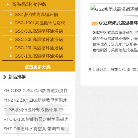
高温循环油浴锅
GSZ密闭式高温循环槽
GSC-100L高温循环油浴锅
GSZ密闭式高温循环
GSC-50L高温循环油浴锅
GSZ密闭式高温循环槽/
是配合双层玻璃不锈钢，搪
GSC-30L高温循环油浴锅
确等优点，近几年广泛配备
GSC-20L高温循环油浴锅
度控制器，采用笔段式液晶
GSC-10L高温循环油浴锅
单。
点击更多分类
共 1 条记录，当前 1 / 1 
新品推荐
YH-CJS2 CJS4 CJ6数显磁力搅拌
水浴锅
YH-ZK2 ZK4 ZK6新款数显恒温水
浴锅
DLSB系列低温冷却液循环泵 带
S485通讯端口
RTC-B-135智能数显定时恒温磁力
搅拌器
SHZ-DIII循环水真空泵 带调节阀