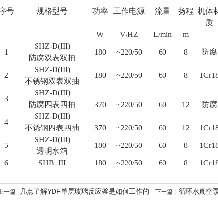
序号
规格型号
功率
工作电源
流量
扬程
机体
质
W
V/HZ
L/min
m
SHZ-D(III)
1
180
~220/50
60
8
防腐
防腐双表双抽
SHZ-D(III)
2
180
~220/50
60
8
1Cr1
不锈钢双表双抽
SHZ-D(III)
3
防腐四表四抽
370
~220/50
60
12
防腐
SHZ-D(III)
4
不锈钢四表四抽
370
~220/50
60
12
1Cr1
SHZ-D(III)
5
180
~220/50
60
8
1Cr1
透明水箱
6
SHB- III
180
~220/50
60
8
1Cr1
几点了解YDF单层玻璃反应釜是如何工作的
循环水真空
上一篇 :
下一篇 :