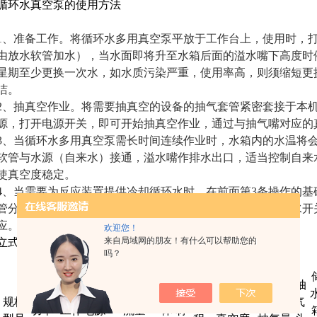
循环水真空泵的使用方法
1、准备工作。将循环水多用真空泵平放于工作台上，使用时，
由放水软管加水），当水面即将升至水箱后面的溢水嘴下高度时
星期至少更换一次水，如水质污染严重，使用率高，则须缩短更
洁。
2、抽真空作业。将需要抽真空的设备的抽气套管紧密套接于本
源，打开电源开关，即可开始抽真空作业，通过与抽气嘴对应的
3、当循环水多用真空泵需长时间连续作业时，水箱内的水温将
软管与水源（自来水）接通，溢水嘴作排水出口，适当控制自来
使真空度稳定。
4、当需要为反应装置提供冷却循环水时，在前面第3条操作的
管分别接到本机后部的循环水出水嘴、进水嘴上，转动循环水开
应。
欢迎您！
来自局域网的朋友！有什么可以帮助您的
立式循环水真空泵技术指标
吗？
抽
机
规格
扬
zui大
单头
气
功率
工作电源
流量
体
材