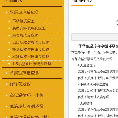
新闻中心
产品目录
双层玻璃反应釜
不锈钢反应釜
新型升降玻璃反应釜
精馏玻璃反应釜
出口型双层玻璃反应釜
予华低温冷却液循环泵
托盘型双层玻璃反应釜
下工作的化学、生物、物理实验
标准型双层玻璃反应釜
冷却液循环泵常见故障的处理：
1-5小型双层玻璃反应釜
1.无温度显示
原因：检查低温冷却液循环泵线
单层玻璃反应釜
解决：插好连接线，晾干线路
旋转蒸发仪
2.不制冷或制冷速度慢
原因：冷却液循环泵系统是否
高低温循环一体机
解决：请专业人员修理。
3.无外循环
低温冷却液循环泵
原因：予华低温冷却液循环泵是
解决：检查连接线，排除堵塞
低温恒温反应浴（槽）