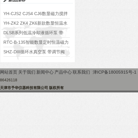
YH-CJS2 CJS4 CJ6数显磁力搅拌
水浴锅
YH-ZK2 ZK4 ZK6新款数显恒温水
浴锅
DLSB系列低温冷却液循环泵 带
S485通讯端口
RTC-B-135智能数显定时恒温磁力
搅拌器
SHZ-DIII循环水真空泵 带调节阀
可调真空度
网站首页
关于我们
新闻中心
产品中心
联系我们
津ICP备18005915号-1
86426118
天津市予华仪器科技有限公司 版权所有