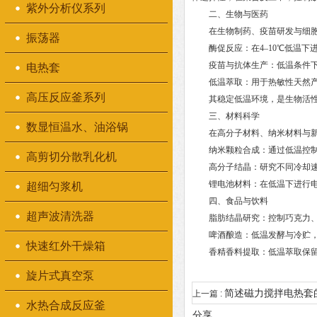
紫外分析仪系列
二、生物与医药
在生物制药、疫苗研发与细胞培
振荡器
酶促反应：在4–10℃低温下
疫苗与抗体生产：低温条件下
电热套
低温萃取：用于热敏性天然产
高压反应釜系列
其稳定低温环境，是生物活性物
三、材料科学
数显恒温水、油浴锅
在高分子材料、纳米材料与新能
纳米颗粒合成：通过低温控制
高剪切分散乳化机
高分子结晶：研究不同冷却速
锂电池材料：在低温下进行电
超细匀浆机
四、食品与饮料
超声波清洗器
脂肪结晶研究：控制巧克力、
啤酒酿造：低温发酵与冷贮，
快速红外干燥箱
香精香料提取：低温萃取保留
旋片式真空泵
简述磁力搅拌电热套
上一篇 :
水热合成反应釜
分享