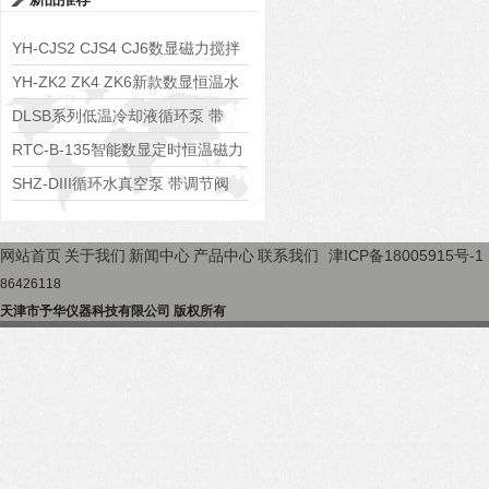
YH-CJS2 CJS4 CJ6数显磁力搅拌
水浴锅
YH-ZK2 ZK4 ZK6新款数显恒温水
浴锅
DLSB系列低温冷却液循环泵 带
S485通讯端口
RTC-B-135智能数显定时恒温磁力
搅拌器
SHZ-DIII循环水真空泵 带调节阀
可调真空度
网站首页
关于我们
新闻中心
产品中心
联系我们
津ICP备18005915号-1
86426118
天津市予华仪器科技有限公司 版权所有